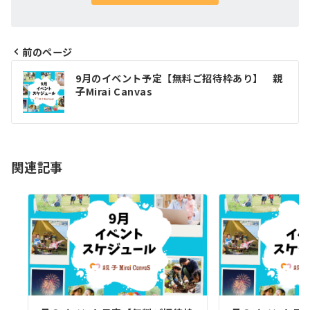
前のページ
投
9月のイベント予定【無料ご招待枠あり】 親
稿
子Mirai Canvas
ナ
ビ
ゲ
関連記事
ー
シ
ョ
ン